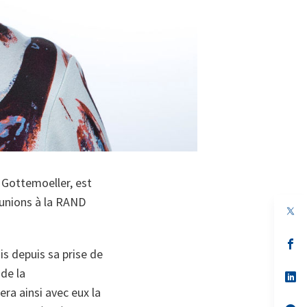
e Gottemoeller, est
réunions à la RAND
s’
is depuis sa prise de
da
un
de la
no
s’
on
da
ra ainsi avec eux la
un