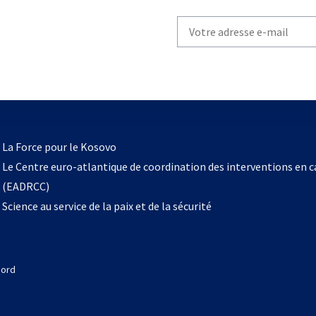
Write
your
email
to
subscribe
s’ouvre
l
La Force pour le Kosovo
dans
Le Centre euro-atlantique de coordination des interventions en 
un
(EADRCC)
nouvel
Science au service de la paix et de la sécurité
onglet
Nord