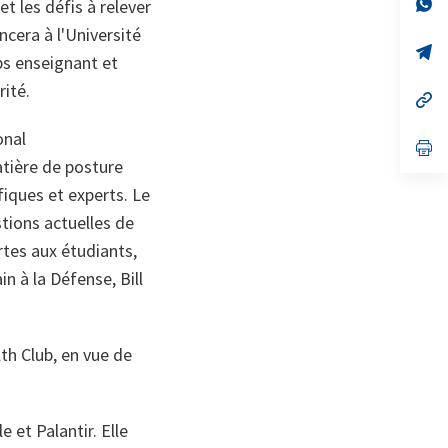
no
s’
et les défis à relever
on
da
cera à l'Université
un
no
s’
rps enseignant et
on
da
un
rité.
no
s’
on
da
un
onal
no
s’
on
da
atière de posture
un
fiques et experts. Le
no
on
tions actuelles de
rtes aux étudiants,
n à la Défense, Bill
h Club, en vue de
et Palantir. Elle