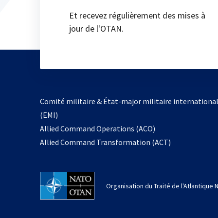
Et recevez régulièrement des mises à
jour de l'OTAN.
Comité militaire & État-major militaire internationa
(EMI)
s’ouvre
Allied Command Operations (ACO)
dans
Allied Command Transformation (ACT)
un
nouvel
onglet
Organisation du Traité de l'Atlantique 