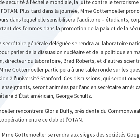
e sécurité à l'échelle mondiale, la lutte contre le terrorisme 
 l'OTAN. Plus tard dans la journée, Mme Gottemoeller pronon
rs dans lequel elle sensibilisera l'auditoire – étudiants, co
ortant des femmes dans la promotion de la paix et de la sécu
 la secrétaire générale déléguée se rendra au laboratoire nati
ur parler de la dissuasion nucléaire et de la politique en m
n, directeur du laboratoire, Brad Roberts, et d'autres scienti
Mme Gottemoeller participera à une table ronde sur les ques
ion à l'université Stanford. Ces discussions, qui seront ouve
 enseignants, seront animées par l'ancien secrétaire américai
rétaire d'État américain, George Schultz.
ller rencontrera Gloria Duffy, présidente du Commonwealt
 coopération entre ce club et l'OTAN.
 Mme Gottemoeller se rendra aux sièges des sociétés Google 