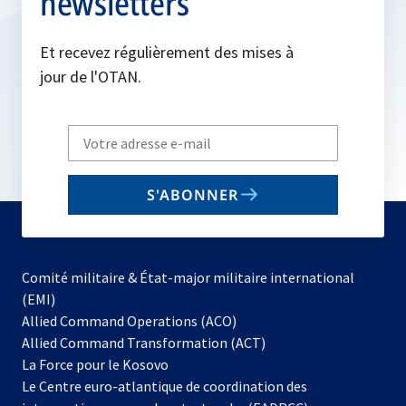
newsletters
Et recevez régulièrement des mises à
jour de l'OTAN.
Write
your
email
S'ABONNER
to
subscribe
Comité militaire & État-major militaire international
(EMI)
s’ouvre
Allied Command Operations (ACO)
dans
Allied Command Transformation (ACT)
s’ouvre
un
La Force pour le Kosovo
dans
nouvel
Le Centre euro-atlantique de coordination des