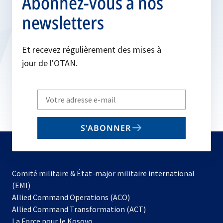
Abonnez-vous à nos
newsletters
Et recevez régulièrement des mises à
jour de l'OTAN.
Write
your
email
S'ABONNER
to
subscribe
Comité militaire & État-major militaire international
(EMI)
s’ouvre
Allied Command Operations (ACO)
dans
Allied Command Transformation (ACT)
s’ouvre
un
La Force pour le Kosovo