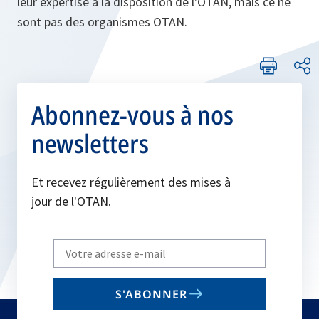
leur expertise à la disposition de l'OTAN, mais ce ne
sont pas des organismes OTAN.
Abonnez-vous à nos
newsletters
Et recevez régulièrement des mises à
jour de l'OTAN.
Write
your
email
S'ABONNER
to
subscribe