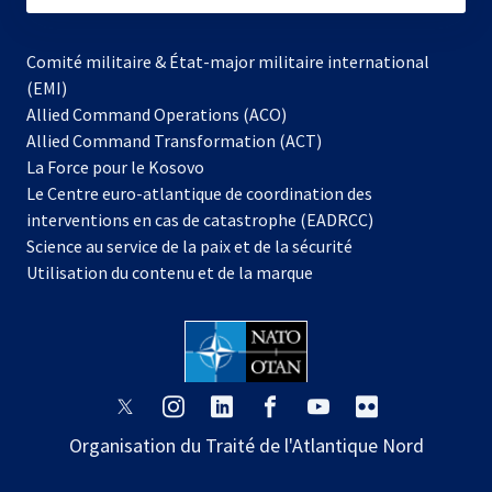
Comité militaire & État-major militaire international
(EMI)
s’ouvre
Allied Command Operations (ACO)
dans
Allied Command Transformation (ACT)
s’ouvre
un
La Force pour le Kosovo
dans
nouvel
Le Centre euro-atlantique de coordination des
un
onglet
interventions en cas de catastrophe (EADRCC)
nouvel
Science au service de la paix et de la sécurité
onglet
Utilisation du contenu et de la marque
s’ouvre
s’ouvre
s’ouvre
s’ouvre
s’ouvre
s’ouvre
dans
dans
dans
dans
dans
dans
Organisation du Traité de l'Atlantique Nord
un
un
un
un
un
un
nouvel
nouvel
nouvel
nouvel
nouvel
nouvel