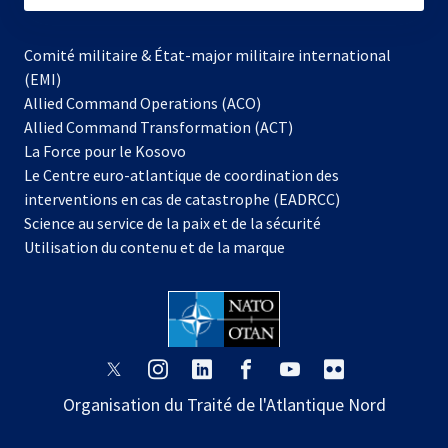
Comité militaire & État-major militaire international
(EMI)
Allied Command Operations (ACO)
Allied Command Transformation (ACT)
s’ouvre
La Force pour le Kosovo
dans
Le Centre euro-atlantique de coordination des
un
interventions en cas de catastrophe (EADRCC)
nouvel
Science au service de la paix et de la sécurité
onglet
Utilisation du contenu et de la marque
s’ouvre
s’ouvre
s’ouvre
s’ouvre
s’ouvre
s’ouvre
dans
dans
dans
dans
dans
dans
Organisation du Traité de l'Atlantique Nord
un
un
un
un
un
un
nouvel
nouvel
nouvel
nouvel
nouvel
nouvel