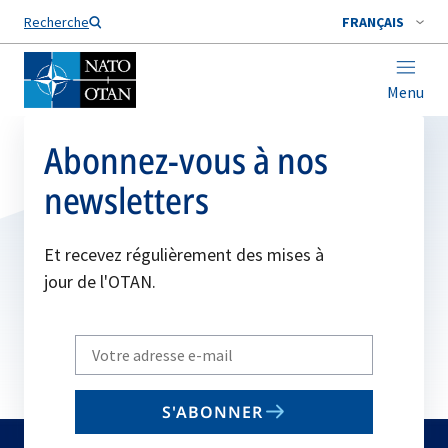
Nom de famille*
Recherche
FRANÇAIS
Menu
Abonnez-vous à nos
newsletters
Et recevez régulièrement des mises à
jour de l'OTAN.
Write
your
email
S'ABONNER
to
subscribe