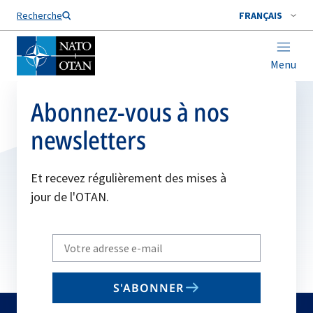
Nom de famille*
Recherche
FRANÇAIS
Menu
Abonnez-vous à nos
newsletters
Et recevez régulièrement des mises à
jour de l'OTAN.
Write
your
email
S'ABONNER
to
subscribe