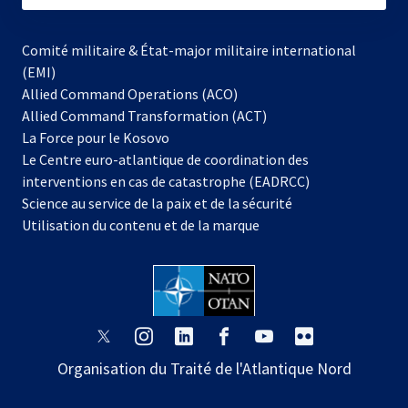
Comité militaire & État-major militaire international
(EMI)
Allied Command Operations (ACO)
Allied Command Transformation (ACT)
s’ouvre
La Force pour le Kosovo
dans
Le Centre euro-atlantique de coordination des
un
interventions en cas de catastrophe (EADRCC)
nouvel
Science au service de la paix et de la sécurité
onglet
Utilisation du contenu et de la marque
s’ouvre
s’ouvre
s’ouvre
s’ouvre
s’ouvre
s’ouvre
dans
dans
dans
dans
dans
dans
Organisation du Traité de l'Atlantique Nord
un
un
un
un
un
un
nouvel
nouvel
nouvel
nouvel
nouvel
nouvel