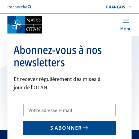
Nom de famille*
Recherche
FRANÇAIS
Menu
Abonnez-vous à nos
newsletters
Et recevez régulièrement des mises à
jour de l'OTAN.
Write
your
email
S'ABONNER
to
subscribe