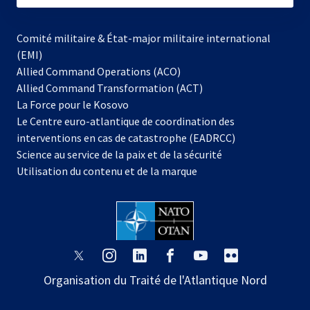
Comité militaire & État-major militaire international
(EMI)
Allied Command Operations (ACO)
Allied Command Transformation (ACT)
s’ouvre
La Force pour le Kosovo
dans
Le Centre euro-atlantique de coordination des
un
interventions en cas de catastrophe (EADRCC)
nouvel
Science au service de la paix et de la sécurité
onglet
Utilisation du contenu et de la marque
s’ouvre
s’ouvre
s’ouvre
s’ouvre
s’ouvre
s’ouvre
dans
dans
dans
dans
dans
dans
Organisation du Traité de l'Atlantique Nord
un
un
un
un
un
un
nouvel
nouvel
nouvel
nouvel
nouvel
nouvel