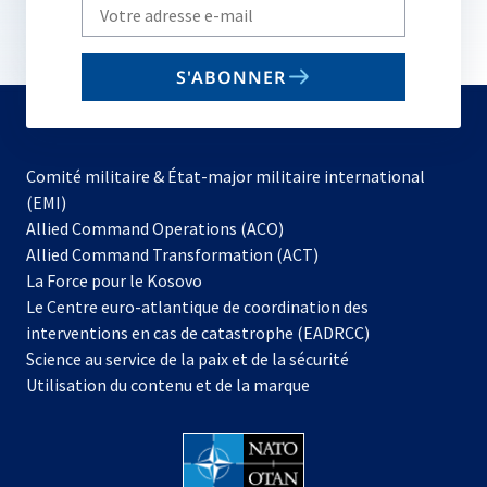
Write
your
email
S'ABONNER
to
subscribe
Comité militaire & État-major militaire international
(EMI)
s’ouvre
Allied Command Operations (ACO)
dans
Allied Command Transformation (ACT)
s’ouvre
un
La Force pour le Kosovo
dans
nouvel
Le Centre euro-atlantique de coordination des
un
onglet
interventions en cas de catastrophe (EADRCC)
nouvel
Science au service de la paix et de la sécurité
onglet
Utilisation du contenu et de la marque