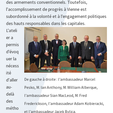
des armements conventionnels. Toutefois,
l'accomplissement de progrès à Vienne est
subordonné à la volonté et à l'engagement politiques
des hauts responsables dans les capitales.
L'ateli
er a
permis
d'évoq
uer la
nécess
ité
d'aller
De gauche à droite : l'ambassadeur Marcel
au-
Pesko, M. Ian Anthony, M. William Alberque,
delà
l'ambassadeur Sian MacLeod, M. Fred
des
Frederickson, l'ambassadeur Adam Kobieracki,
métho
et l'ambassadeur Jacek Bylica.