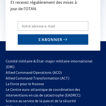
Et recevez régulièrement des mises à
jour de l'OTAN.
Write
your
email
S'ABONNER
to
subscribe
Comité militaire & État-major militaire international
(EMI)
s’ouvre
Allied Command Operations (ACO)
dans
Allied Command Transformation (ACT)
s’ouvre
un
La Force pour le Kosovo
dans
nouvel
Le Centre euro-atlantique de coordination des
un
onglet
interventions en cas de catastrophe (EADRCC)
nouvel
Science au service de la paix et de la sécurité