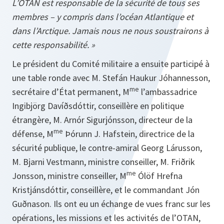
L’OTAN est responsable de la sécurité de tous ses
membres – y compris dans l’océan Atlantique et
dans l’Arctique. Jamais nous ne nous soustrairons à
cette responsabilité. »
Le président du Comité militaire a ensuite participé à
une table ronde avec M. Stefán Haukur Jóhannesson,
me
secrétaire d’État permanent, M
l’ambassadrice
Ingibjörg Davíðsdóttir, conseillère en politique
étrangère, M. Arnór Sigurjónsson, directeur de la
me
défense, M
Þórunn J. Hafstein, directrice de la
sécurité publique, le contre-amiral Georg Lárusson,
M. Bjarni Vestmann, ministre conseiller, M. Friðrik
me
Jonsson, ministre conseiller, M
Ólöf Hrefna
Kristjánsdóttir, conseillère, et le commandant Jón
Guðnason. Ils ont eu un échange de vues franc sur les
opérations, les missions et les activités de l’OTAN,