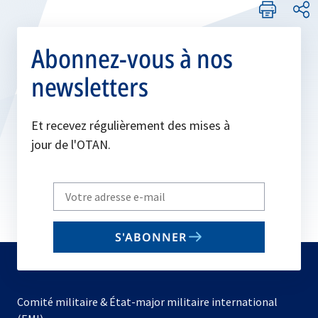
Abonnez-vous à nos
newsletters
Et recevez régulièrement des mises à
jour de l'OTAN.
Write
your
email
S'ABONNER
to
subscribe
Comité militaire & État-major militaire international