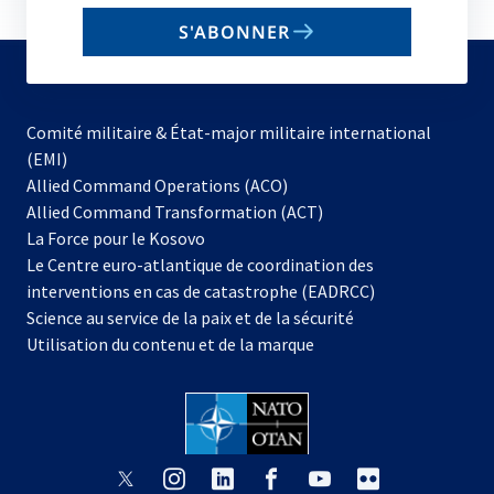
email
S'ABONNER
to
subscribe
Comité militaire & État-major militaire international
(EMI)
s’ouvre
Allied Command Operations (ACO)
dans
Allied Command Transformation (ACT)
s’ouvre
un
La Force pour le Kosovo
dans
nouvel
Le Centre euro-atlantique de coordination des
un
onglet
interventions en cas de catastrophe (EADRCC)
nouvel
Science au service de la paix et de la sécurité
onglet
Utilisation du contenu et de la marque
s’ouvre
s’ouvre
s’ouvre
s’ouvre
s’ouvre
s’ouvre