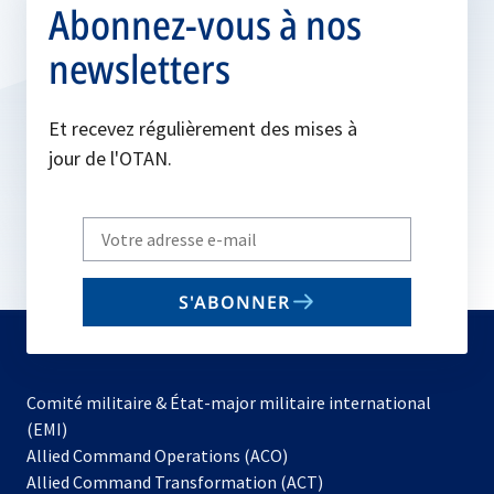
Abonnez-vous à nos
newsletters
Et recevez régulièrement des mises à
jour de l'OTAN.
Write
your
email
S'ABONNER
to
subscribe
Comité militaire & État-major militaire international
(EMI)
s’ouvre
Allied Command Operations (ACO)
dans
Allied Command Transformation (ACT)