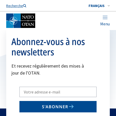
Nom de famille*
Recherche
FRANÇAIS
Menu
Abonnez-vous à nos
newsletters
Et recevez régulièrement des mises à
jour de l'OTAN.
Write
your
email
S'ABONNER
to
subscribe