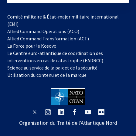
Comité militaire & État-major militaire international
(EMI)
Allied Command Operations (ACO)
Allied Command Transformation (ACT)
s’ouvre
La Force pour le Kosovo
dans
Le Centre euro-atlantique de coordination des
un
interventions en cas de catastrophe (EADRCC)
nouvel
Science au service de la paix et de la sécurité
onglet
Utilisation du contenu et de la marque
s’ouvre
s’ouvre
s’ouvre
s’ouvre
s’ouvre
s’ouvre
dans
dans
dans
dans
dans
dans
Organisation du Traité de l'Atlantique Nord
un
un
un
un
un
un
nouvel
nouvel
nouvel
nouvel
nouvel
nouvel