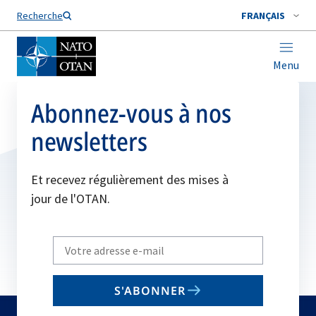
Nom de famille*
Recherche
FRANÇAIS
Menu
Abonnez-vous à nos
newsletters
Et recevez régulièrement des mises à
jour de l'OTAN.
Write
your
email
S'ABONNER
to
subscribe