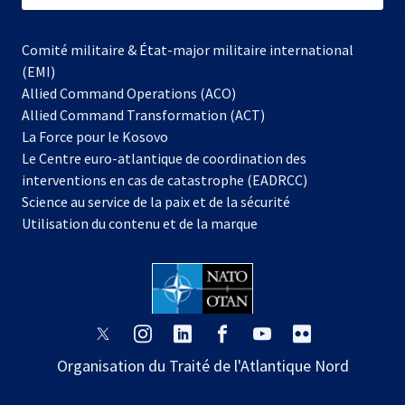
Comité militaire & État-major militaire international
(EMI)
Allied Command Operations (ACO)
Allied Command Transformation (ACT)
s’ouvre
La Force pour le Kosovo
dans
Le Centre euro-atlantique de coordination des
un
interventions en cas de catastrophe (EADRCC)
nouvel
Science au service de la paix et de la sécurité
onglet
Utilisation du contenu et de la marque
s’ouvre
s’ouvre
s’ouvre
s’ouvre
s’ouvre
s’ouvre
dans
dans
dans
dans
dans
dans
Organisation du Traité de l'Atlantique Nord
un
un
un
un
un
un
nouvel
nouvel
nouvel
nouvel
nouvel
nouvel