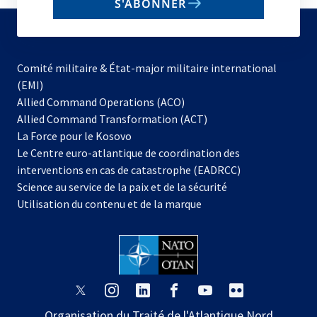
S'ABONNER
to
subscribe
Comité militaire & État-major militaire international
(EMI)
s’ouvre
Allied Command Operations (ACO)
dans
Allied Command Transformation (ACT)
s’ouvre
un
La Force pour le Kosovo
dans
nouvel
Le Centre euro-atlantique de coordination des
un
onglet
interventions en cas de catastrophe (EADRCC)
nouvel
Science au service de la paix et de la sécurité
onglet
Utilisation du contenu et de la marque
s’ouvre
s’ouvre
s’ouvre
s’ouvre
s’ouvre
s’ouvre
dans
dans
dans
dans
dans
dans
Organisation du Traité de l'Atlantique Nord