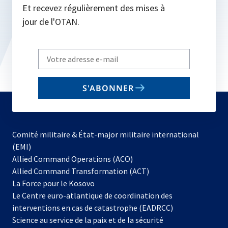
Et recevez régulièrement des mises à
jour de l'OTAN.
Write
your
email
S'ABONNER
to
subscribe
Comité militaire & État-major militaire international
(EMI)
s’ouvre
Allied Command Operations (ACO)
dans
Allied Command Transformation (ACT)
s’ouvre
un
La Force pour le Kosovo
dans
nouvel
Le Centre euro-atlantique de coordination des
un
onglet
interventions en cas de catastrophe (EADRCC)
nouvel
Science au service de la paix et de la sécurité