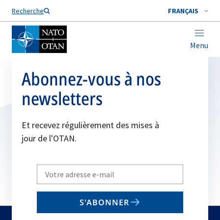
Nom de famille*
Recherche
FRANÇAIS
Menu
Abonnez-vous à nos
newsletters
Et recevez régulièrement des mises à
jour de l'OTAN.
Write
your
email
S'ABONNER
to
subscribe