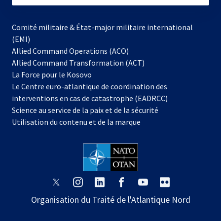
Comité militaire & État-major militaire international
(EMI)
Allied Command Operations (ACO)
Allied Command Transformation (ACT)
s’ouvre
La Force pour le Kosovo
dans
Le Centre euro-atlantique de coordination des
un
interventions en cas de catastrophe (EADRCC)
nouvel
Science au service de la paix et de la sécurité
onglet
Utilisation du contenu et de la marque
s’ouvre
s’ouvre
s’ouvre
s’ouvre
s’ouvre
s’ouvre
dans
dans
dans
dans
dans
dans
Organisation du Traité de l'Atlantique Nord
un
un
un
un
un
un
nouvel
nouvel
nouvel
nouvel
nouvel
nouvel