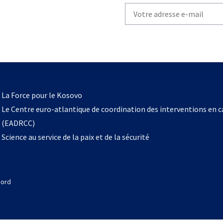
Write
your
email
to
subscribe
s’ouvre
l
La Force pour le Kosovo
dans
Le Centre euro-atlantique de coordination des interventions en 
un
(EADRCC)
nouvel
Science au service de la paix et de la sécurité
onglet
Nord