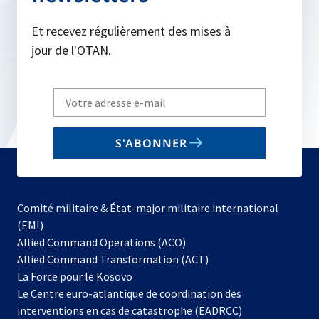
Et recevez régulièrement des mises à
jour de l'OTAN.
Write
your
email
S'ABONNER
to
subscribe
Comité militaire & État-major militaire international
(EMI)
s’ouvre
Allied Command Operations (ACO)
dans
Allied Command Transformation (ACT)
s’ouvre
un
La Force pour le Kosovo
dans
nouvel
Le Centre euro-atlantique de coordination des
un
onglet
interventions en cas de catastrophe (EADRCC)