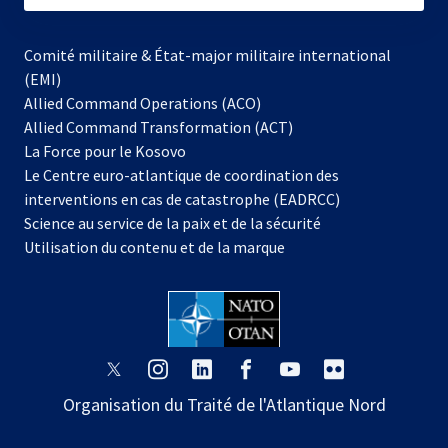
Comité militaire & État-major militaire international
(EMI)
Allied Command Operations (ACO)
Allied Command Transformation (ACT)
s’ouvre
La Force pour le Kosovo
dans
Le Centre euro-atlantique de coordination des
un
interventions en cas de catastrophe (EADRCC)
nouvel
Science au service de la paix et de la sécurité
onglet
Utilisation du contenu et de la marque
s’ouvre
s’ouvre
s’ouvre
s’ouvre
s’ouvre
s’ouvre
dans
dans
dans
dans
dans
dans
Organisation du Traité de l'Atlantique Nord
un
un
un
un
un
un
nouvel
nouvel
nouvel
nouvel
nouvel
nouvel