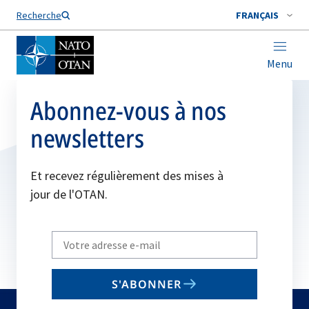
Nom de famille*
Recherche
FRANÇAIS
Menu
Abonnez-vous à nos
newsletters
Et recevez régulièrement des mises à
jour de l'OTAN.
Write
your
email
S'ABONNER
to
subscribe