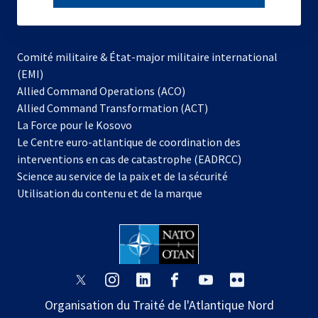
subscribe
Comité militaire & État-major militaire international
(EMI)
s’ouvre
Allied Command Operations (ACO)
dans
Allied Command Transformation (ACT)
s’ouvre
un
La Force pour le Kosovo
dans
nouvel
Le Centre euro-atlantique de coordination des
un
onglet
interventions en cas de catastrophe (EADRCC)
nouvel
Science au service de la paix et de la sécurité
onglet
Utilisation du contenu et de la marque
s’ouvre
s’ouvre
s’ouvre
s’ouvre
s’ouvre
s’ouvre
dans
dans
dans
dans
dans
dans
Organisation du Traité de l'Atlantique Nord
un
un
un
un
un
un