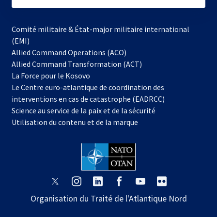
Comité militaire & État-major militaire international
(EMI)
s’ouvre
Allied Command Operations (ACO)
dans
Allied Command Transformation (ACT)
s’ouvre
un
La Force pour le Kosovo
dans
nouvel
Le Centre euro-atlantique de coordination des
un
onglet
interventions en cas de catastrophe (EADRCC)
nouvel
Science au service de la paix et de la sécurité
onglet
Utilisation du contenu et de la marque
s’ouvre
s’ouvre
s’ouvre
s’ouvre
s’ouvre
s’ouvre
dans
dans
dans
dans
dans
dans
Organisation du Traité de l'Atlantique Nord
un
un
un
un
un
un
nouvel
nouvel
nouvel
nouvel
nouvel
nouvel