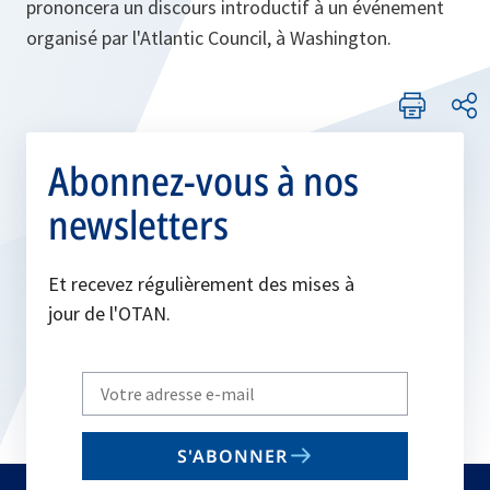
prononcera un discours introductif à un événement
organisé par l'Atlantic Council, à Washington.
Abonnez-vous à nos
newsletters
Et recevez régulièrement des mises à
jour de l'OTAN.
Write
your
email
S'ABONNER
to
subscribe