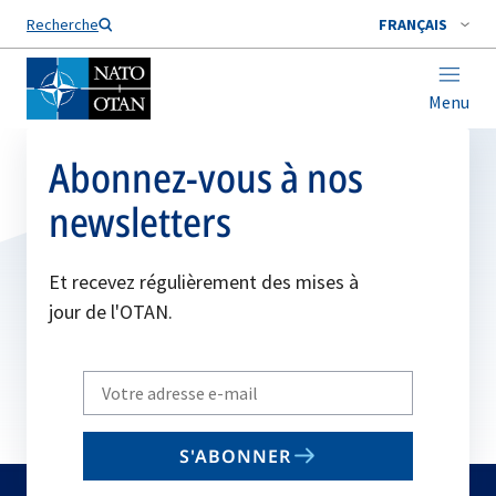
Nom de famille*
Recherche
FRANÇAIS
Menu
Abonnez-vous à nos
newsletters
Et recevez régulièrement des mises à
jour de l'OTAN.
Write
your
email
S'ABONNER
to
subscribe