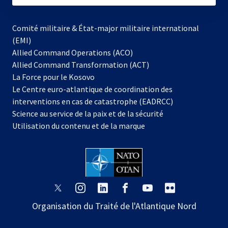
Comité militaire & État-major militaire international
(EMI)
Allied Command Operations (ACO)
Allied Command Transformation (ACT)
s’ouvre
La Force pour le Kosovo
dans
Le Centre euro-atlantique de coordination des
un
interventions en cas de catastrophe (EADRCC)
nouvel
Science au service de la paix et de la sécurité
onglet
Utilisation du contenu et de la marque
s’ouvre
s’ouvre
s’ouvre
s’ouvre
s’ouvre
s’ouvre
dans
dans
dans
dans
dans
dans
Organisation du Traité de l'Atlantique Nord
un
un
un
un
un
un
nouvel
nouvel
nouvel
nouvel
nouvel
nouvel