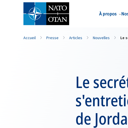
Nom de famille*
À propos
Nos
Accueil
Presse
Articles
Nouvelles
Le s
Le secré
s'entret
de Jorda