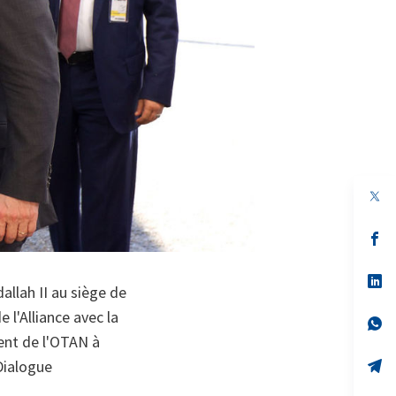
s’
da
un
no
s’
allah II au siège de
on
da
un
 l'Alliance avec la
no
s’
on
da
ent de l'OTAN à
un
no
s’
 Dialogue
on
da
un