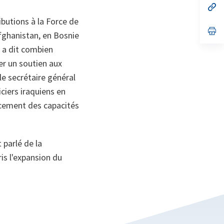
no
s’
on
da
butions à la Force de
un
no
s’
Afghanistan, en Bosnie
on
da
un
g a dit combien
no
on
er un soutien aux
le secrétaire général
iciers iraquiens en
rcement des capacités
 parlé de la
is l'expansion du