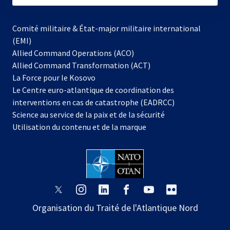
Comité militaire & État-major militaire international
(EMI)
Allied Command Operations (ACO)
Allied Command Transformation (ACT)
s’ouvre
La Force pour le Kosovo
dans
Le Centre euro-atlantique de coordination des
un
interventions en cas de catastrophe (EADRCC)
nouvel
Science au service de la paix et de la sécurité
onglet
Utilisation du contenu et de la marque
s’ouvre
s’ouvre
s’ouvre
s’ouvre
s’ouvre
s’ouvre
dans
dans
dans
dans
dans
dans
Organisation du Traité de l'Atlantique Nord
un
un
un
un
un
un
nouvel
nouvel
nouvel
nouvel
nouvel
nouvel