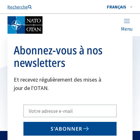
Nom de famille*
Recherche
FRANÇAIS
Menu
Abonnez-vous à nos
newsletters
Et recevez régulièrement des mises à
jour de l'OTAN.
Write
your
email
S'ABONNER
to
subscribe