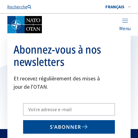
Nom de famille*
Recherche
FRANÇAIS
Menu
Abonnez-vous à nos
newsletters
Et recevez régulièrement des mises à
jour de l'OTAN.
Write
your
email
S'ABONNER
to
subscribe