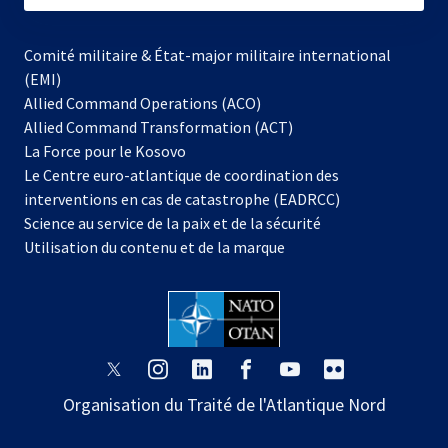
Comité militaire & État-major militaire international
(EMI)
Allied Command Operations (ACO)
Allied Command Transformation (ACT)
s’ouvre
La Force pour le Kosovo
dans
Le Centre euro-atlantique de coordination des
un
interventions en cas de catastrophe (EADRCC)
nouvel
Science au service de la paix et de la sécurité
onglet
Utilisation du contenu et de la marque
s’ouvre
s’ouvre
s’ouvre
s’ouvre
s’ouvre
s’ouvre
dans
dans
dans
dans
dans
dans
Organisation du Traité de l'Atlantique Nord
un
un
un
un
un
un
nouvel
nouvel
nouvel
nouvel
nouvel
nouvel