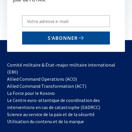
Write
your
email
S'ABONNER
to
subscribe
Comité militaire & État-major militaire international
(EMI)
s’ouvre
Allied Command Operations (ACO)
dans
Allied Command Transformation (ACT)
s’ouvre
un
La Force pour le Kosovo
dans
nouvel
Le Centre euro-atlantique de coordination des
un
onglet
interventions en cas de catastrophe (EADRCC)
nouvel
Science au service de la paix et de la sécurité
onglet
Utilisation du contenu et de la marque