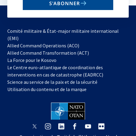
S'ABONNER
to
subscribe
Comité militaire & État-major militaire international
(EMI)
s’ouvre
Allied Command Operations (ACO)
dans
Allied Command Transformation (ACT)
s’ouvre
un
La Force pour le Kosovo
dans
nouvel
Le Centre euro-atlantique de coordination des
un
onglet
interventions en cas de catastrophe (EADRCC)
nouvel
Science au service de la paix et de la sécurité
onglet
Utilisation du contenu et de la marque
s’ouvre
s’ouvre
s’ouvre
s’ouvre
s’ouvre
s’ouvre
dans
dans
dans
dans
dans
dans