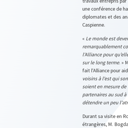
travaux entrepris par
une conférence de hau
diplomates et des ana
Caspienne.
«
Le monde est deve
remarquablement cour
l'Alliance pour qu'ell
sur le long terme
. » 
fait l'Alliance pour a
voisins à l'est qui so
soient en mesure de f
partenaires au sud à 
détendre un peu l'at
Durant sa visite en R
étrangères, M. Bogdan