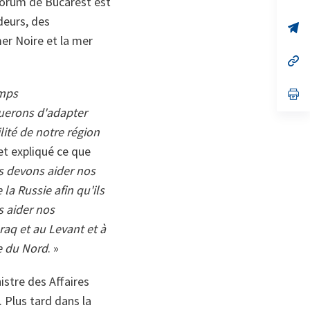
 Forum de Bucarest est
on
da
un
deurs, des
no
s’
on
da
mer Noire et la mer
un
no
s’
on
da
un
emps
no
s’
on
da
uerons d'adapter
un
no
ilité de notre région
on
et expliqué ce que
 devons aider nos
la Russie afin qu'ils
s aider nos
raq et au Levant et à
e du Nord
. »
stre des Affaires
 Plus tard dans la