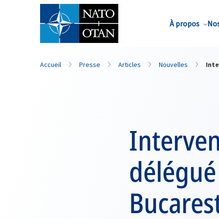
Nom de famille*
À propos
Nos
Accueil
Presse
Articles
Nouvelles
Int
Interven
délégué
Bucarest