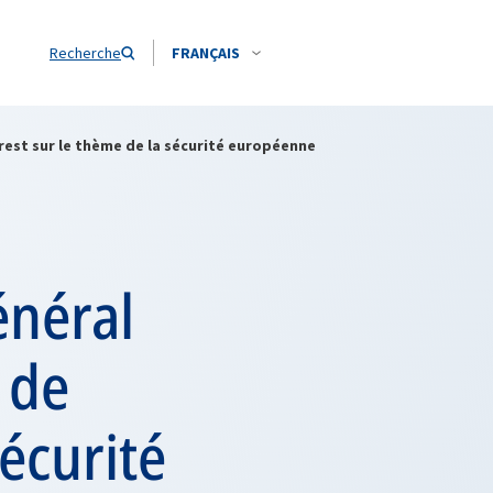
Recherche
FRANÇAIS
rest sur le thème de la sécurité européenne
énéral
 de
écurité