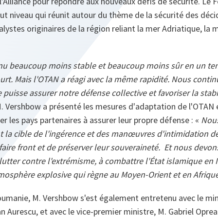
 l'Alliance pour répondre aux nouveaux défis de sécurité. Le
t niveau qui réunit autour du thème de la sécurité des déci
lystes originaires de la région reliant la mer Adriatique, la 
nu beaucoup moins stable et beaucoup moins sûr en un t
t. Mais l'OTAN a réagi avec la même rapidité. Nous contin
e puisse assurer notre défense collective et favoriser la stab
M. Vershbow a présenté les mesures d'adaptation de l'OTAN 
ider les pays partenaires à assurer leur propre défense : «
Nous
nt la cible de l'ingérence et des manœuvres d'intimidation de 
aire front et de préserver leur souveraineté. Et nous devon
lutter contre l'extrémisme, à combattre l'État islamique en I
mosphère explosive qui règne au Moyen-Orient et en Afriqu
oumanie, M. Vershbow s'est également entretenu avec le mini
 Aurescu, et avec le vice-premier ministre, M. Gabriel Oprea.