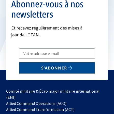
Abonnez-vous à nos
newsletters
Et recevez régulièrement des mises à
jour de l'OTAN.
Write
your
email
S'ABONNER
to
subscribe
Comité militaire & État-major militaire international
(EMI)
s’ouvre
Allied Command Operations (ACO)
dans
Allied Command Transformation (ACT)