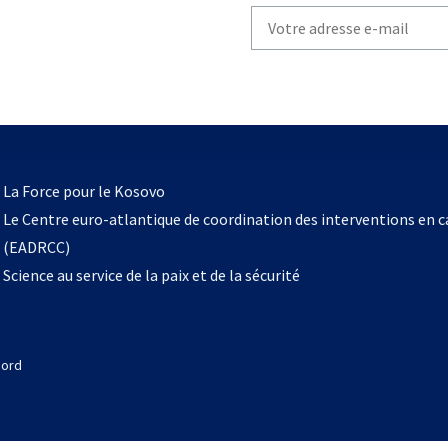
Write
your
email
to
subscribe
s’ouvre
l
La Force pour le Kosovo
dans
Le Centre euro-atlantique de coordination des interventions en 
un
(EADRCC)
nouvel
Science au service de la paix et de la sécurité
onglet
Nord