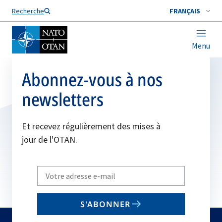
Nom de famille*
Recherche
FRANÇAIS
Menu
Abonnez-vous à nos
newsletters
Et recevez régulièrement des mises à
jour de l'OTAN.
Write
your
email
S'ABONNER
to
subscribe