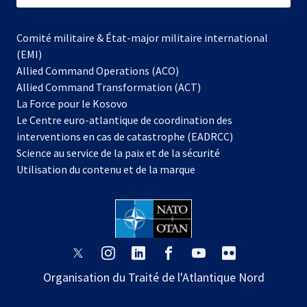
Comité militaire & État-major militaire international
(EMI)
Allied Command Operations (ACO)
Allied Command Transformation (ACT)
s’ouvre
La Force pour le Kosovo
dans
Le Centre euro-atlantique de coordination des
un
interventions en cas de catastrophe (EADRCC)
nouvel
Science au service de la paix et de la sécurité
onglet
Utilisation du contenu et de la marque
s’ouvre
s’ouvre
s’ouvre
s’ouvre
s’ouvre
s’ouvre
dans
dans
dans
dans
dans
dans
Organisation du Traité de l'Atlantique Nord
un
un
un
un
un
un
nouvel
nouvel
nouvel
nouvel
nouvel
nouvel