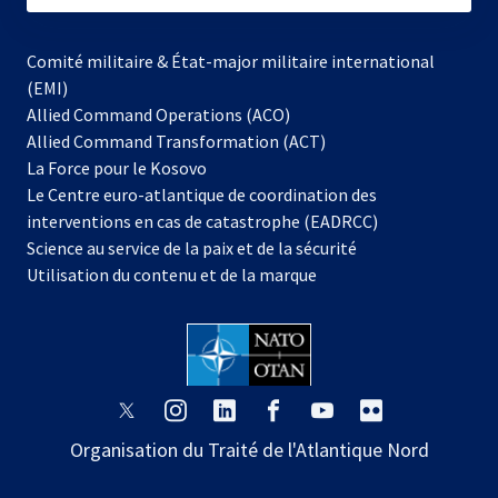
Comité militaire & État-major militaire international
(EMI)
Allied Command Operations (ACO)
Allied Command Transformation (ACT)
s’ouvre
La Force pour le Kosovo
dans
Le Centre euro-atlantique de coordination des
un
interventions en cas de catastrophe (EADRCC)
nouvel
Science au service de la paix et de la sécurité
onglet
Utilisation du contenu et de la marque
s’ouvre
s’ouvre
s’ouvre
s’ouvre
s’ouvre
s’ouvre
dans
dans
dans
dans
dans
dans
Organisation du Traité de l'Atlantique Nord
un
un
un
un
un
un
nouvel
nouvel
nouvel
nouvel
nouvel
nouvel