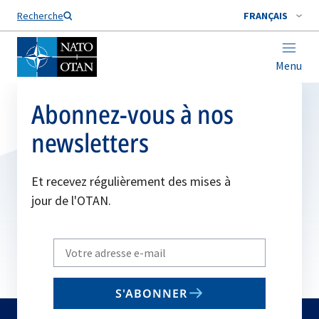
Nom de famille*
Recherche
FRANÇAIS
Menu
Abonnez-vous à nos
newsletters
Et recevez régulièrement des mises à
jour de l'OTAN.
Write
your
email
S'ABONNER
to
subscribe