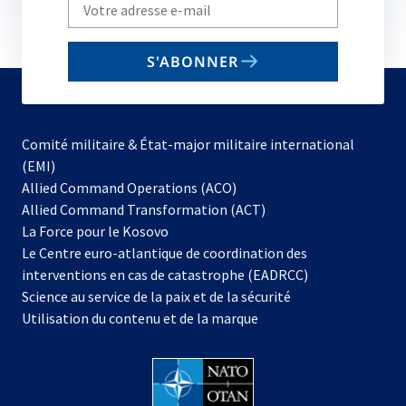
Write
your
email
S'ABONNER
to
subscribe
Comité militaire & État-major militaire international
(EMI)
s’ouvre
Allied Command Operations (ACO)
dans
Allied Command Transformation (ACT)
s’ouvre
un
La Force pour le Kosovo
dans
nouvel
Le Centre euro-atlantique de coordination des
un
onglet
interventions en cas de catastrophe (EADRCC)
nouvel
Science au service de la paix et de la sécurité
onglet
Utilisation du contenu et de la marque