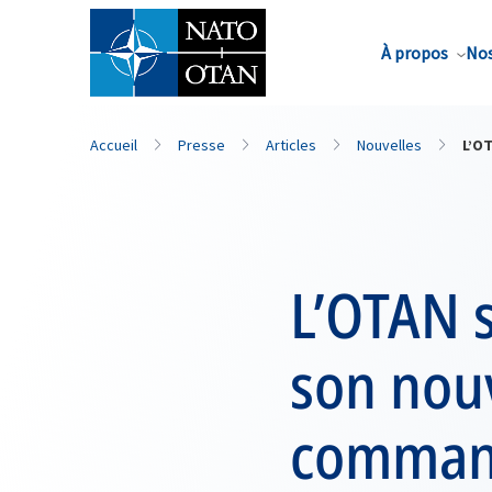
Nom de famille*
À propos
Nos
Accueil
Presse
Articles
Nouvelles
L’O
L’OTAN s
son nou
command