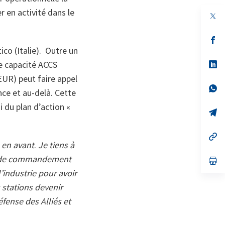
r en activité dans le
s’
da
co (Italie). Outre un
un
no
s’
e capacité ACCS
on
da
EUR) peut faire appel
un
no
s’
nce et au-delà. Cette
on
da
un
 du plan d’action «
no
s’
on
da
un
no
s’
on
da
s en avant
.
Je tiens à
un
AN de commandement
no
s’
on
da
’industrie pour avoir
un
no
 stations devenir
on
fense des Alliés et