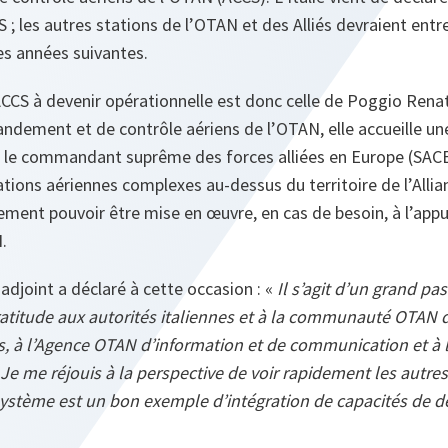
; les autres stations de l’OTAN et des Alliés devraient entre
es années suivantes.
CCS à devenir opérationnelle est donc celle de Poggio Renati
ndement et de contrôle aériens de l’OTAN, elle accueille un
le le commandant suprême des forces alliées en Europe (SAC
ions aériennes complexes au-dessus du territoire de l’Allia
ement pouvoir être mise en œuvre, en cas de besoin, à l’appui
.
 adjoint a déclaré à cette occasion : «
Il s’agit d’un grand pa
ratitude aux autorités italiennes et à la communauté OT
s, à l’Agence OTAN d’information et de communication et à l
Je me réjouis à la perspective de voir rapidement les autres
système est un bon exemple d’intégration de capacités de dé