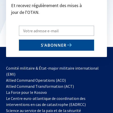
Et recevez régulièrement des mises à
jour de l'OTAN.
Write
your
email
S'ABONNER
to
subscribe
Comité militaire & État-major militaire international
(EMI)
s’ouvre
Allied Command Operations (ACO)
dans
Allied Command Transformation (ACT)
s’ouvre
un
La Force pour le Kosovo
dans
nouvel
Le Centre euro-atlantique de coordination des
un
onglet
interventions en cas de catastrophe (EADRCC)
nouvel
Science au service de la paix et de la sécurité