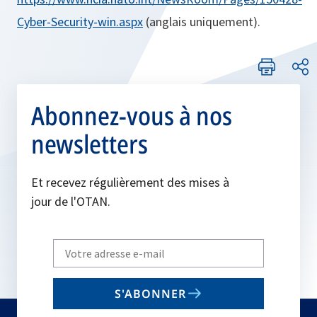
Cyber-Security-win.aspx
(anglais uniquement).
Abonnez-vous à nos
newsletters
Et recevez régulièrement des mises à
jour de l'OTAN.
Write
your
email
S'ABONNER
to
subscribe