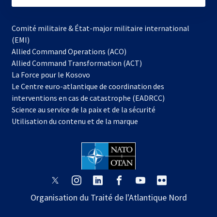
Comité militaire & État-major militaire international
(EMI)
s’ouvre
Allied Command Operations (ACO)
dans
Allied Command Transformation (ACT)
s’ouvre
un
La Force pour le Kosovo
dans
nouvel
Le Centre euro-atlantique de coordination des
un
onglet
interventions en cas de catastrophe (EADRCC)
nouvel
Science au service de la paix et de la sécurité
onglet
Utilisation du contenu et de la marque
s’ouvre
s’ouvre
s’ouvre
s’ouvre
s’ouvre
s’ouvre
dans
dans
dans
dans
dans
dans
Organisation du Traité de l'Atlantique Nord
un
un
un
un
un
un
nouvel
nouvel
nouvel
nouvel
nouvel
nouvel