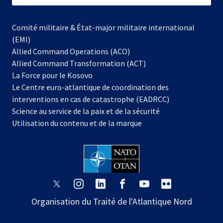
Comité militaire & État-major militaire international
(EMI)
Allied Command Operations (ACO)
Allied Command Transformation (ACT)
s’ouvre
La Force pour le Kosovo
dans
Le Centre euro-atlantique de coordination des
un
interventions en cas de catastrophe (EADRCC)
nouvel
Science au service de la paix et de la sécurité
onglet
Utilisation du contenu et de la marque
s’ouvre
s’ouvre
s’ouvre
s’ouvre
s’ouvre
s’ouvre
dans
dans
dans
dans
dans
dans
Organisation du Traité de l'Atlantique Nord
un
un
un
un
un
un
nouvel
nouvel
nouvel
nouvel
nouvel
nouvel