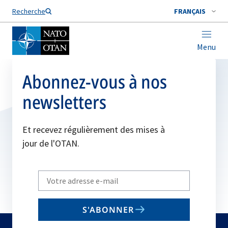
Nom de famille*
Recherche
FRANÇAIS
Menu
Abonnez-vous à nos
newsletters
Et recevez régulièrement des mises à
jour de l'OTAN.
Write
your
email
S'ABONNER
to
subscribe