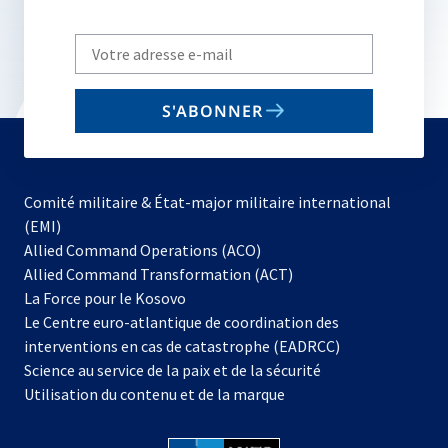
Write
your
email
S'ABONNER
to
subscribe
Comité militaire & État-major militaire international
(EMI)
s’ouvre
Allied Command Operations (ACO)
dans
Allied Command Transformation (ACT)
s’ouvre
un
La Force pour le Kosovo
dans
nouvel
Le Centre euro-atlantique de coordination des
un
onglet
interventions en cas de catastrophe (EADRCC)
nouvel
Science au service de la paix et de la sécurité
onglet
Utilisation du contenu et de la marque