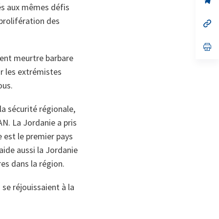
tés aux mêmes défis
on
da
un
prolifération des
no
s’
on
da
un
no
s’
on
da
cent meurtre barbare
un
no
ar les extrémistes
on
ous.
la sécurité régionale,
AN. La Jordanie a pris
e est le premier pays
aide aussi la Jordanie
es dans la région.
se réjouissaient à la