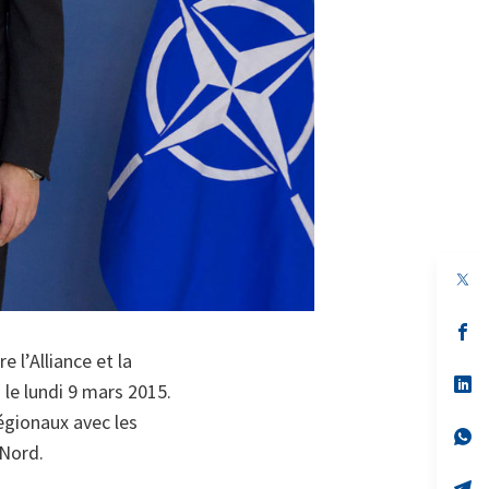
s’
da
 l’Alliance et la
un
no
s’
 le lundi 9 mars 2015.
on
da
un
régionaux avec les
no
s’
 Nord.
on
da
un
no
s’