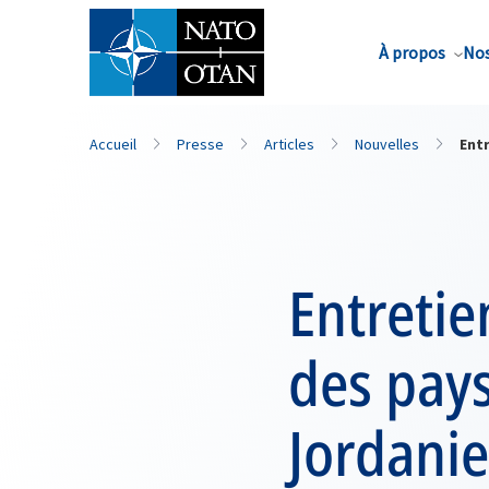
Nom de famille*
À propos
Nos
Accueil
Presse
Articles
Nouvelles
Entr
Entretie
des pays
Jordanie