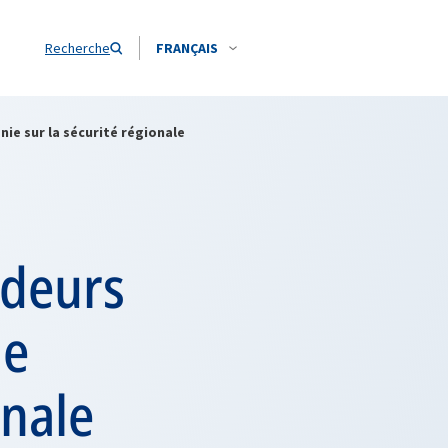
Recherche
FRANÇAIS
nie sur la sécurité régionale
adeurs
de
onale