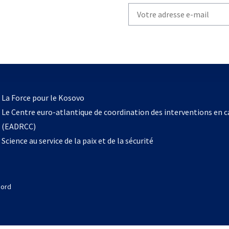
Write
your
email
to
subscribe
s’ouvre
l
La Force pour le Kosovo
dans
Le Centre euro-atlantique de coordination des interventions en 
un
(EADRCC)
nouvel
Science au service de la paix et de la sécurité
onglet
Nord