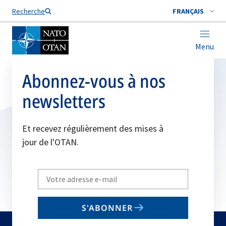
Nom de famille*
Recherche
FRANÇAIS
Menu
Abonnez-vous à nos
newsletters
Et recevez régulièrement des mises à
jour de l'OTAN.
Write
your
email
S'ABONNER
to
subscribe