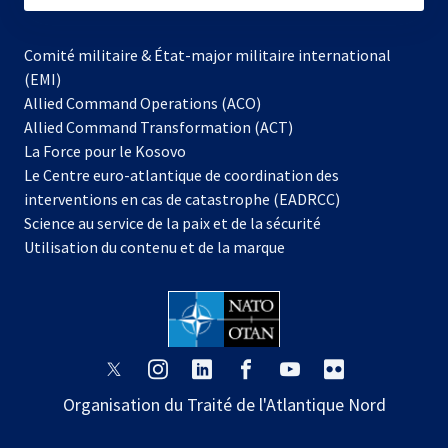
Comité militaire & État-major militaire international
(EMI)
Allied Command Operations (ACO)
Allied Command Transformation (ACT)
s’ouvre
La Force pour le Kosovo
dans
Le Centre euro-atlantique de coordination des
un
interventions en cas de catastrophe (EADRCC)
nouvel
Science au service de la paix et de la sécurité
onglet
Utilisation du contenu et de la marque
s’ouvre
s’ouvre
s’ouvre
s’ouvre
s’ouvre
s’ouvre
dans
dans
dans
dans
dans
dans
Organisation du Traité de l'Atlantique Nord
un
un
un
un
un
un
nouvel
nouvel
nouvel
nouvel
nouvel
nouvel