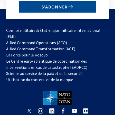
email
S'ABONNER
to
subscribe
Comité militaire & État-major militaire international
(EMI)
s’ouvre
Allied Command Operations (ACO)
dans
Allied Command Transformation (ACT)
s’ouvre
un
La Force pour le Kosovo
dans
nouvel
Le Centre euro-atlantique de coordination des
un
onglet
interventions en cas de catastrophe (EADRCC)
nouvel
Science au service de la paix et de la sécurité
onglet
Utilisation du contenu et de la marque
s’ouvre
s’ouvre
s’ouvre
s’ouvre
s’ouvre
s’ouvre