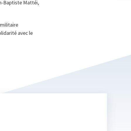
n-Baptiste Mattéi,
no
on
militaire
lidarité avec le