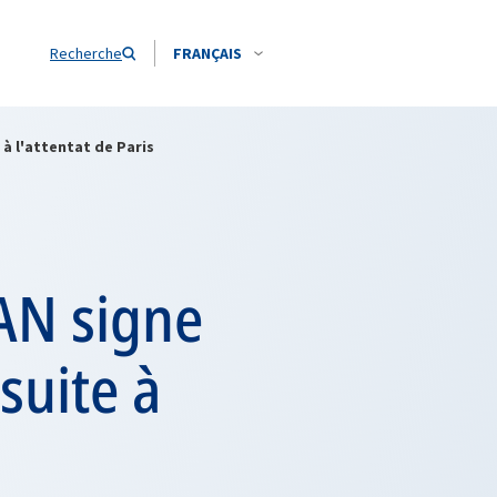
Recherche
FRANÇAIS
 à l'attentat de Paris
TAN signe
suite à