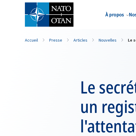
Nom de famille*
À propos
Nos
Accueil
Presse
Articles
Nouvelles
Le s
Le secré
un regis
l'attenta