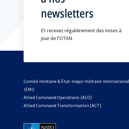
newsletters
Et recevez régulièrement des mises à
jour de l'OTAN.
Comité militaire & État-major militaire internationa
(EMI)
s’ouvre
Allied Command Operations (ACO)
dans
Allied Command Transformation (ACT)
un
nouvel