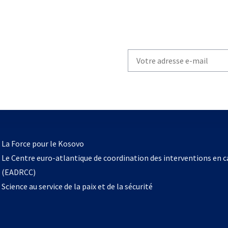
Write
your
email
to
subscribe
s’ouvre
l
La Force pour le Kosovo
dans
Le Centre euro-atlantique de coordination des interventions en 
un
(EADRCC)
nouvel
Science au service de la paix et de la sécurité
onglet