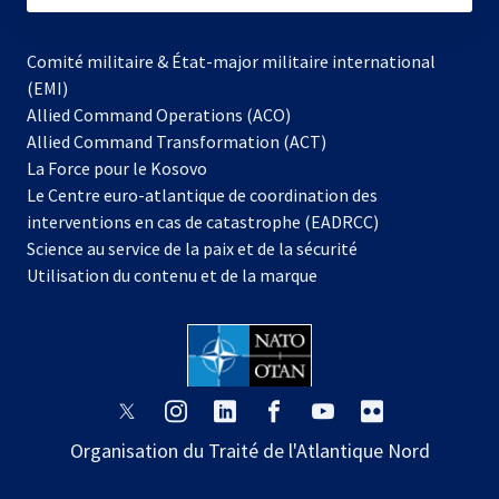
Comité militaire & État-major militaire international
(EMI)
Allied Command Operations (ACO)
Allied Command Transformation (ACT)
s’ouvre
La Force pour le Kosovo
dans
Le Centre euro-atlantique de coordination des
un
interventions en cas de catastrophe (EADRCC)
nouvel
Science au service de la paix et de la sécurité
onglet
Utilisation du contenu et de la marque
s’ouvre
s’ouvre
s’ouvre
s’ouvre
s’ouvre
s’ouvre
dans
dans
dans
dans
dans
dans
Organisation du Traité de l'Atlantique Nord
un
un
un
un
un
un
nouvel
nouvel
nouvel
nouvel
nouvel
nouvel