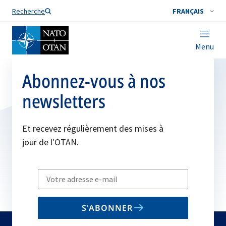
Nom de famille*
Recherche
FRANÇAIS
Menu
Abonnez-vous à nos
newsletters
Et recevez régulièrement des mises à
jour de l'OTAN.
Write
your
email
S'ABONNER
to
subscribe