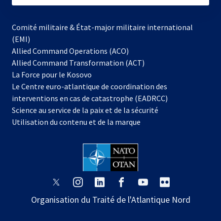
Comité militaire & État-major militaire international
(EMI)
Allied Command Operations (ACO)
Allied Command Transformation (ACT)
s’ouvre
La Force pour le Kosovo
dans
Le Centre euro-atlantique de coordination des
un
interventions en cas de catastrophe (EADRCC)
nouvel
Science au service de la paix et de la sécurité
onglet
Utilisation du contenu et de la marque
s’ouvre
s’ouvre
s’ouvre
s’ouvre
s’ouvre
s’ouvre
dans
dans
dans
dans
dans
dans
Organisation du Traité de l'Atlantique Nord
un
un
un
un
un
un
nouvel
nouvel
nouvel
nouvel
nouvel
nouvel