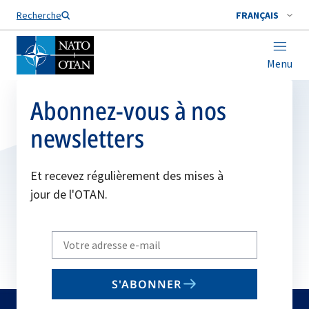
Nom de famille*
Recherche
FRANÇAIS
Menu
Abonnez-vous à nos
newsletters
Et recevez régulièrement des mises à
jour de l'OTAN.
Write
your
email
S'ABONNER
to
subscribe