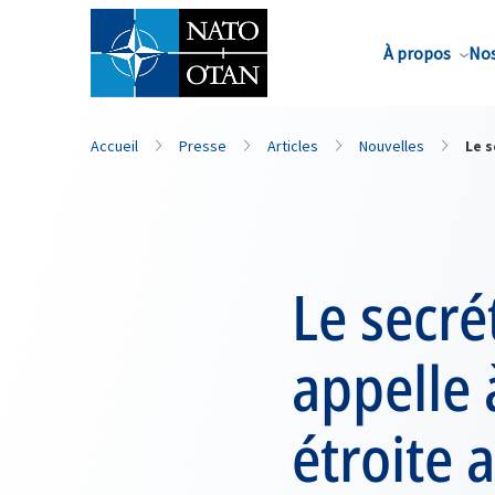
Nom de famille*
À propos
Nos
Accueil
Presse
Articles
Nouvelles
Le s
Le secré
appelle 
étroite 