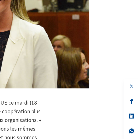
s’
l'UE ce mardi (18
da
un
e coopération plus
no
s’
ux organisations. «
on
da
un
geons les mêmes
no
s’
on
da
 et nous sommes