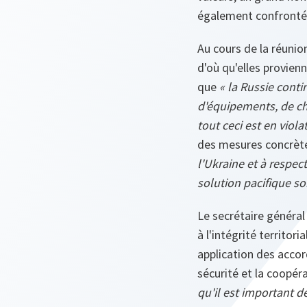
également confrontés
Au cours de la réunio
d'où qu'elles provien
que
« la Russie cont
d'équipements, de cha
tout ceci est en viol
des mesures concrète
l'Ukraine et à respe
solution pacifique soi
Le secrétaire général
à l'intégrité territor
application des accor
sécurité et la coopér
qu'il est important d