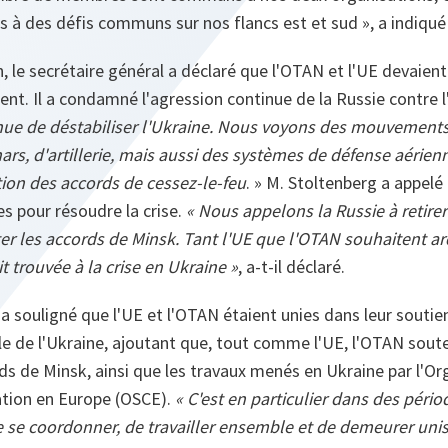
 à des défis communs sur nos flancs est et sud », a indiqué
n, le secrétaire général a déclaré que l'OTAN et l'UE devaien
nent. Il a condamné l'agression continue de la Russie contre l
inue de déstabiliser l'Ukraine. Nous voyons des mouvements
rs, d'artillerie, mais aussi des systèmes de défense aérien
ation des accords de cessez-le-feu
. » M. Stoltenberg a appelé
s pour résoudre la crise.
« Nous appelons la Russie à retirer 
cter les accords de Minsk. Tant l'UE que l'OTAN souhaitent
t trouvée à la crise en Ukraine »
, a-t-il déclaré.
 a souligné que l'UE et l'OTAN étaient unies dans leur soutie
iale de l'Ukraine, ajoutant que, tout comme l'UE, l'OTAN soute
ds de Minsk, ainsi que les travaux menés en Ukraine par l'Or
ation en Europe (OSCE).
« C'est en particulier dans des péri
e se coordonner, de travailler ensemble et de demeurer unis