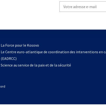
Write
your
email
to
subscribe
s’ouvre
l
La Force pour le Kosovo
dans
Le Centre euro-atlantique de coordination des interventions en 
un
(EADRCC)
nouvel
Science au service de la paix et de la sécurité
onglet
Nord