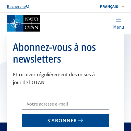
Nom de famille*
Recherche
FRANÇAIS
Menu
Abonnez-vous à nos
newsletters
Et recevez régulièrement des mises à
jour de l'OTAN.
Write
your
email
S'ABONNER
to
subscribe