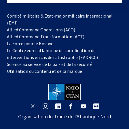
Comité militaire & État-major militaire international
(EMI)
Allied Command Operations (ACO)
Allied Command Transformation (ACT)
s’ouvre
La Force pour le Kosovo
dans
Le Centre euro-atlantique de coordination des
un
interventions en cas de catastrophe (EADRCC)
nouvel
Science au service de la paix et de la sécurité
onglet
Utilisation du contenu et de la marque
s’ouvre
s’ouvre
s’ouvre
s’ouvre
s’ouvre
s’ouvre
dans
dans
dans
dans
dans
dans
Organisation du Traité de l'Atlantique Nord
un
un
un
un
un
un
nouvel
nouvel
nouvel
nouvel
nouvel
nouvel