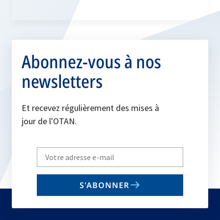
Abonnez-vous à nos
newsletters
Et recevez régulièrement des mises à
jour de l'OTAN.
Write
your
email
S'ABONNER
to
subscribe